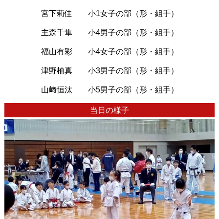
宮下莉佳 小
1
女子の部（形・組手）
主森千隼 小
4
男子
の部（形・組手）
福山有彩 小
4
女子
の部（形・組手）
津野柚真 小
3
男子
の部（形・組手）
山﨑恒汰 小
5
男子
の部（形・組手）
当日の様子