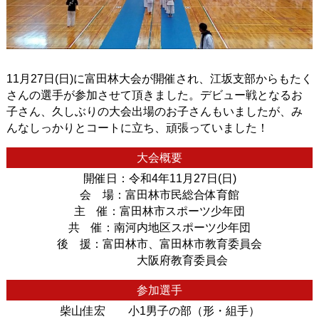
11月
27
日
(
日
)
に富田林大会が開催され、江坂支部からもたく
さんの選手が参加させて頂きました。デビュー戦となるお
子さん、久しぶりの大会出場のお子さんもいましたが、み
んなしっかりとコートに立ち、頑張っていました！
大会概要
開催日：令和
4
年
11
月
27
日
(
日
)
会 場：富田林市民総合体育館
主 催：富田林市スポーツ少年団
共 催：南河内地区スポーツ少年団
後 援：富田林市、富田林市教育委員会
大阪府教育委員会
参加選手
柴山佳宏 小
1
男子
の部（形・組手）