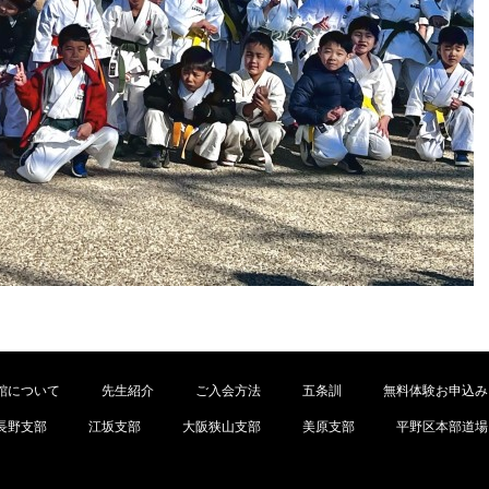
館について
先生紹介
ご入会方法
五条訓
無料体験お申込み
長野支部
江坂支部
大阪狭山支部
美原支部
平野区本部道場