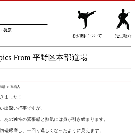
opics From 平野区本部道場
部道場
寒稽古
きました！
い出深い行事ですが、
、あの独特の緊張感と熱気には身が引き締まります。
切磋琢磨し、一回り逞しくなったように見えます。