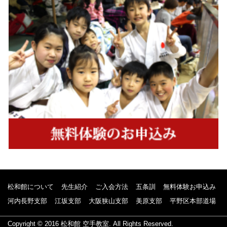
松和館について
先生紹介
ご入会方法
五条訓
無料体験お申込み
河内長野支部
江坂支部
大阪狭山支部
美原支部
平野区本部道場
Copyright © 2016
松和館 空手教室
. All Rights Reserved.